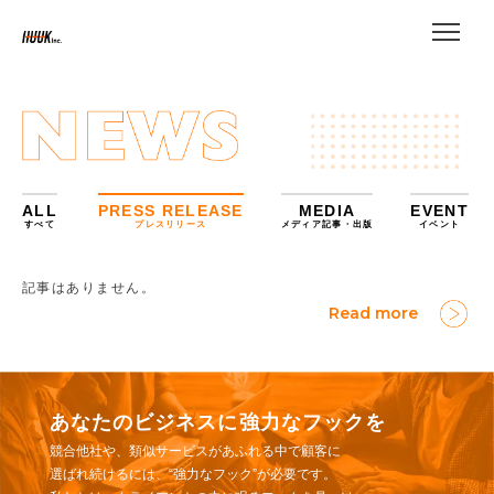
ALL
PRESS RELEASE
MEDIA
EVENT
すべて
プレスリリース
メディア記事・出版
イベント
記事はありません。
Read more
あなたのビジネスに強力なフックを
競合他社や、類似サービスがあふれる中で顧客に
選ばれ続けるには、“強力なフック”が必要です。